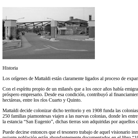
Historia
Los orígenes de Mattaldi están claramente ligados al proceso de expan
Con el espíritu propio de un milanés que a los once años había emigra
próspero empresario. Desde esa condición, contribuyó al financiamient
hectáreas, entre los ríos Cuarto y Quinto.
Mattaldi decide colonizar dicho territorio y en 1908 funda las coloni
250 familias piamontesas viajen a las nuevas colonias, donde les entre
la estancia “San Eugenio”, dichas tierras son adquiridas por aquellos 
Puede decirse entonces que el tesonero trabajo de aquel visionario inmi
pujante población están abundantemente documentados en el libro “10