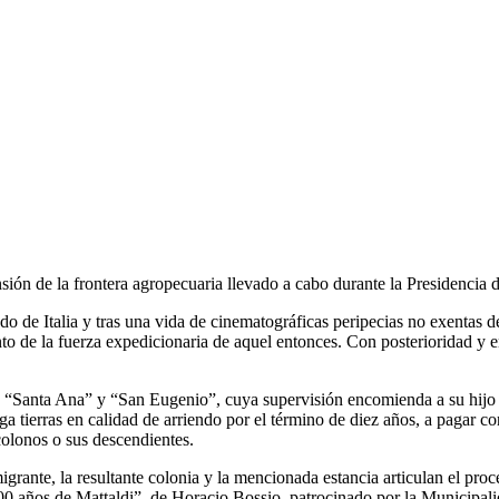
sión de la frontera agropecuaria llevado a cabo durante la Presidencia 
do de Italia y tras una vida de cinematográficas peripecias no exentas 
o de la fuerza expedicionaria de aquel entonces. Con posterioridad y e
as “Santa Ana” y “San Eugenio”, cuya supervisión encomienda a su hijo J
ga tierras en calidad de arriendo por el término de diez años, a pagar 
colonos o sus descendientes.
grante, la resultante colonia y la mencionada estancia articulan el proc
0 años de Mattaldi”, de Horacio Bossio, patrocinado por la Municipali